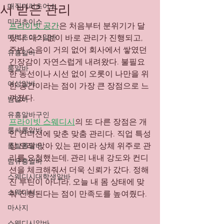
서 받은 관리
매직미러초이스
미러초이스
프라이빗 공간
은 처음부터 분위기가 달
미러초이스알바'
랐다. 대기 없이 바로 관리가 진행되고, 
주변 소음이 거의 없어 회사에서 쌓였던 
유흥알바
긴장감이 자연스럽게 내려왔다. 불필요
룸알바
한 동선이나 시선 없이 오롯이 나만을 위
여성알바
한 공간이라는 점이 가장 큰 장점으로 느
껴졌다.
밤알바
유흥알바구인
프라이빗 스웨디시
의 또 다른 장점은 개
룸싸롱알바
인 컨디션에 맞춘 맞춤 관리다. 직업 특성
상 오래 앉아 있는 편이라 상체 위주로 관
룸쌀롱알바
리를 요청했는데, 관리 내내 강도와 컨디
밤유흥알바
션을 체크해줘서 더욱 신뢰가 갔다. 정해
스웨디시대학생알바
진 루틴이 아니라, 오늘 내 몸 상태에 맞
스웨디시
춰 진행된다는 점이 만족도를 높여줬다.
마사지
스웨디시알바