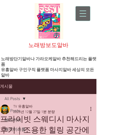
노래방보도알바
대한민국 1등 플랫폼 기업
노래방단기알바나 가라오케알바 추천해드리는 플랫
폼
유흥알바
구인구직 플랫폼
마사지알바
세상의 모든
알바
게시물
All Posts
TV 유흥알바
All Posts
2025년 12월 27일
1분 분량
프라이빗 스웨디시 마사지
매직미러
후기｜조용한 힐링 공간에
매직미러룸