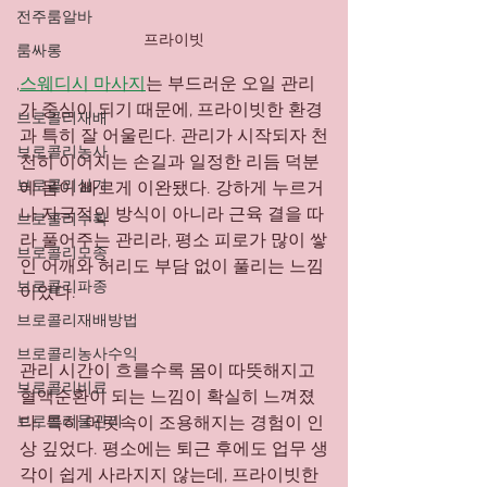
전주룸알바
프라이빗
룸싸롱
스웨디시 마사지
는 부드러운 오일 관리
,
가 중심이 되기 때문에, 프라이빗한 환경
브로콜리재배
과 특히 잘 어울린다. 관리가 시작되자 천
브로콜리농사
천히 이어지는 손길과 일정한 리듬 덕분
브로콜리심기
에 몸이 빠르게 이완됐다. 강하게 누르거
나 자극적인 방식이 아니라 근육 결을 따
브로콜리수확
라 풀어주는 관리라, 평소 피로가 많이 쌓
브로콜리모종
인 어깨와 허리도 부담 없이 풀리는 느낌
브로콜리파종
이었다.
브로콜리재배방법
브로콜리농사수익
관리 시간이 흐를수록 몸이 따뜻해지고 
브로콜리비료
혈액순환이 되는 느낌이 확실히 느껴졌
다. 특히 머릿속이 조용해지는 경험이 인
브로콜리물관리
상 깊었다. 평소에는 퇴근 후에도 업무 생
각이 쉽게 사라지지 않는데, 프라이빗한 