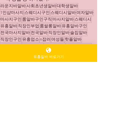
라운지바알바
사회초년생알바
대학생알바
1인샵마사지
스웨디시구인
스웨디시알바
여자알바
마사지구인
룸알바구인구직
마사지알바
스웨디시
유흥알바
직장인부업
룸쌀롱알바
유흥알바구인
전국마사지알바
전국알바
직장인알바
술집알바
직장인구인
유흥업소
n잡러
여성들
핫플알바
스웨디시샵
부업트렌드
테라피스트
유흥주점알바
퇴근후알바
프라이빗
유흥알바 바로가기
프라이빗
스웨디시대학생알바
스웨디시
전체 보기
최근 게시물