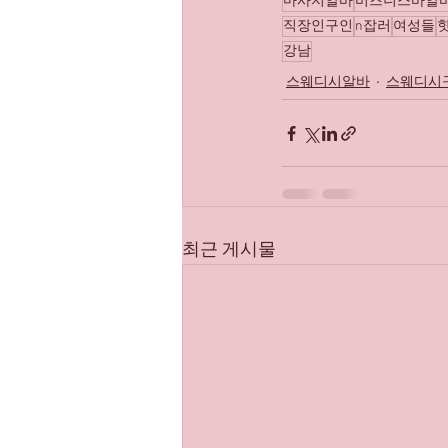
마사지알바
비즈니스바알
직장인구인
n잡러
여성들
강남
스웨디시알바
스웨디시
최근 게시물