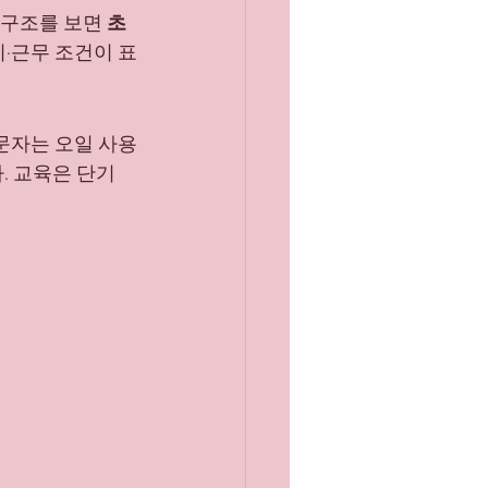
 구조를 보면 
초
마산유흥알바채용중
리·근무 조건이 표
문자는 오일 사용
. 교육은 단기