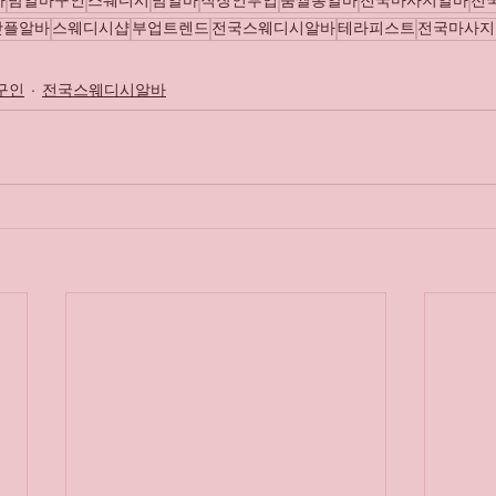
바
밤알바구인
스웨디시
밤알바
직장인부업
룸쌀롱알바
전국마사지알바
전
핫플알바
스웨디시샵
부업트렌드
전국스웨디시알바
테라피스트
전국마사지
구인
전국스웨디시알바