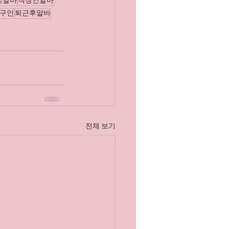
국알바
직장인알바
구인
퇴근후알바
전체 보기