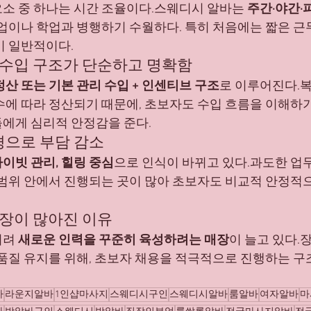
소 중 하나는 시간 조율이다.스웨디시 알바는 
주간·야간·
본업이나 학업과 병행하기 수월하다. 특히 처음에는 짧은 근
이 일반적이다.
  수입 구조가 단순하고 명확함
정산 또는 기본 관리 수입 + 인센티브 구조
로 이루어진다.복
에 따라 정산되기 때문에, 초보자도 수입 흐름을 이해하기 
에게 심리적 안정감을 준다.
환경으로 부담 감소
이빗 관리, 힐링 중심
으로 인식이 바뀌고 있다.과도한 업
 범위 안에서 진행되는 곳이 많아 초보자도 비교적 안정적으
매장이 많아진 이유
려 
새로운 인력을 꾸준히 육성하려는 매장
이 늘고 있다.
 품질 유지를 위해, 초보자 채용을 적극적으로 진행하는 구
바
라운지알바
1인샵마사지
스웨디시구인
스웨디시알바
룸알바
여자알바
마