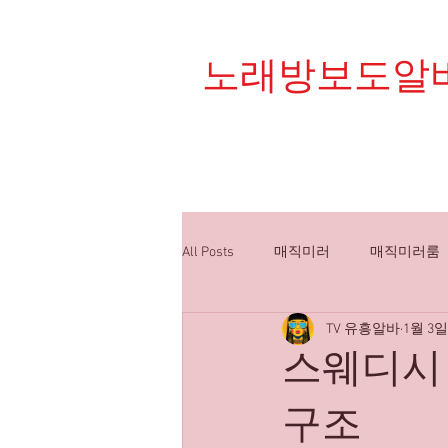
노래방보도알
대한민국 1등 플랫폼 
All Posts
매직미러
매직미러룸
TV 유흥알바
1월 3일
밤알바
유흥알바구인
룸
스웨디시 
구조
스웨디시알바
스웨디시구인