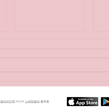
스웨디시는 ‘사치’가 아닌 관리
프라
기｜
은 
y
알바의민족
마사지
노래방알바
플랫폼