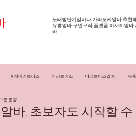
바
노래방단기알바나 가라오케알바 추천
유흥알바
구인구직 플랫폼
마사지알바
기업
바
노래방보도알바
강남유흥알바
하이퍼블
매직미러초이스
미러초이스
미러초이스알바'
유
1분 분량
싸롱알바
룸쌀롱알바
밤유흥알바
스웨디시대학생알바
알바, 초보자도 시작할 수
전국스웨디시알바
여성들
강남
프라이빗
직장