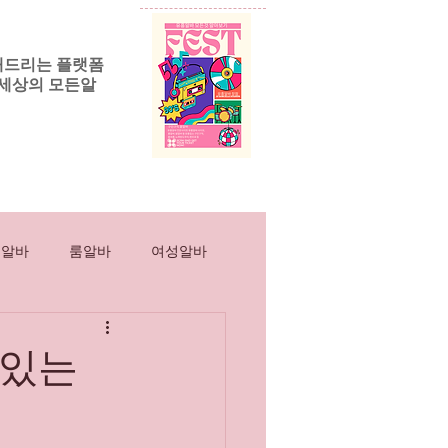
해드리는 플랫폼
세상의 모든알
릭알바
More
흥알바
룸알바
여성알바
스웨디시
마사지
 있는
인스웨디시
직장인부업