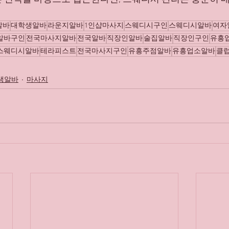
알바
대학생알바
라운지알바
1인샵마사지
스웨디시구인
스웨디시알바
여자
알바구인
전국마사지알바
전국알바
직장인알바
술집알바
직장인구인
유흥
스웨디시알바
테라피스트
전국마사지구인
유흥주점알바
유흥업소알바
클
생알바
마사지