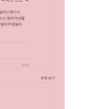
알바
스웨디시
업소
n잡러
여성들
럽알바
주점알바
전체 보기