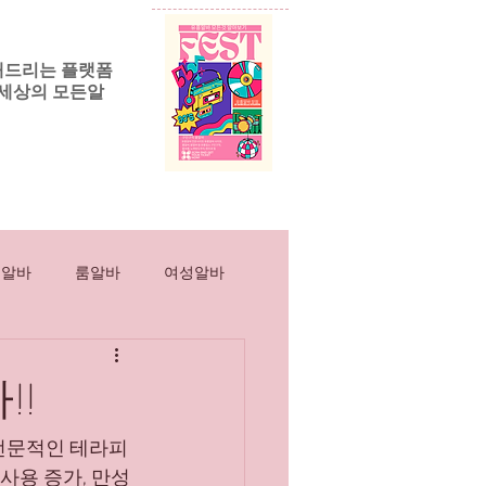
해드리는 플랫폼
세상의 모든알
릭알바
More
흥알바
룸알바
여성알바
스웨디시
마사지
!!
인스웨디시
직장인부업
전문적인 테라피 
사용 증가, 만성 