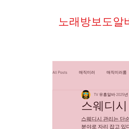
노래방보도알
대한민국 1등 플랫폼 
All Posts
매직미러
매직미러룸
TV 유흥알바
2025년
밤알바
유흥알바구인
룸
스웨디시 
스웨디시알바
스웨디시구인
스웨디시 관리는 단
분야로 자리 잡고 있다