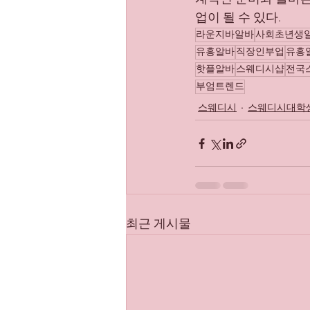
업이 될 수 있다.
라운지바알바
사회초년생
유흥알바
직장인부업
유흥
핫플알바
스웨디시샵
전국
부엄트렌드
스웨디시
스웨디시대학
최근 게시물