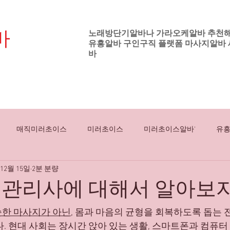
바
노래방단기알바나 가라오케알바 추천
유흥알바
구인구직 플랫폼
마사지알바
기업
바
노래방보도알바
강남유흥알바
하이퍼블
매직미러초이스
미러초이스
미러초이스알바'
유
 12월 15일
2분 분량
싸롱알바
룸쌀롱알바
밤유흥알바
스웨디시대학생알바
관리사에 대해서 알아보자
전국스웨디시알바
여성들
강남
프라이빗
직장
순한 마사지가 아닌
, 몸과 마음의 균형을 회복하도록 돕는 
. 현대 사회는 장시간 앉아 있는 생활, 스마트폰과 컴퓨터 