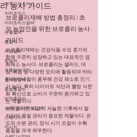
리 농사 가이드
매직미러초이스
미러초이스
브로콜리재배 방법 총정리 | 초
미러초이스알바'
보 농업인을 위한 브로콜리 농사 
유흥알바
가이드
룸알바
브로콜리재배는 건강식품 수요 증가와 
여성알바
함께 꾸준히 성장하고 있는 대표적인 엽
밤알바
화채소 농사다. 브로콜리는 샐러드, 데
유흥알바구인
침, 볶음 등 다양한 요리에 활용되며 비타
민과 미네랄이 풍부해 건강 채소로 인기
룸싸롱알바
가 높다. 특히 다이어트 식단과 웰빙 식문
룸쌀롱알바
화 확산으로 소비가 꾸준히 증가하고 있
밤유흥알바
는 작물이다.
스웨디시대학생알바
브로콜리는 비교적 서늘한 기후에서 잘 
자라며 품질 관리가 중요한 작물이다. 온
스웨디시
도와 수분 관리, 정식 시기 조절이 수확 
마사지
품질을 크게 좌우한다.
스웨디시알바