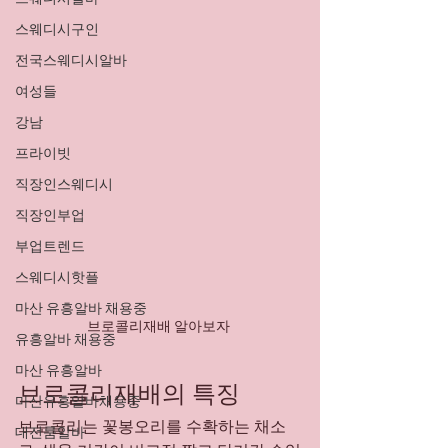
스웨디시구인
전국스웨디시알바
여성들
강남
프라이빗
직장인스웨디시
직장인부업
부업트렌드
스웨디시핫플
마산 유흥알바 채용중
브로콜리재배 알아보자 
유흥알바 채용중
마산 유흥알바
브로콜리재배의 특징
마산유흥알바채용중
브로콜리는 꽃봉오리를 수확하는 채소
대전룸알바