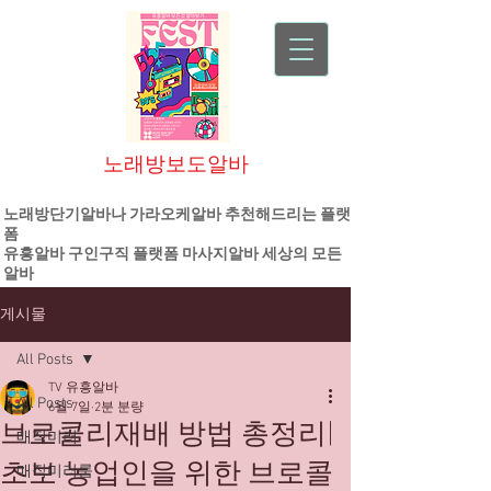
노래방보도알바
대한민국 1등 플랫폼 기업
노래방단기알바나 가라오케알바 추천해드리는 플랫
폼
유흥알바
구인구직 플랫폼
마사지알바
세상의 모든
알바
게시물
All Posts
TV 유흥알바
All Posts
6월 7일
2분 분량
브로콜리재배 방법 총정리|
매직미러
초보 농업인을 위한 브로콜
매직미러룸