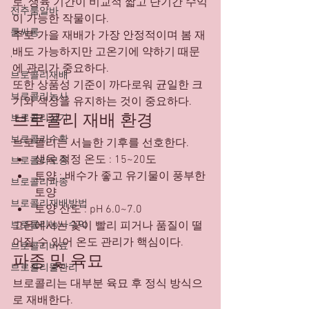
로, 생육 기간이 비교적 짧고 단기간 수익
전주룸알바
이 가능한 작물이다.
룸싸롱
주로 가을 재배가 가장 안정적이며 봄 재
배도 가능하지만 고온기에 약하기 때문
,
에 관리가 중요하다.
브로콜리재배
또한 상품성 기준이 까다로워 균일한 크
브로콜리농사
기와 색상을 유지하는 것이 중요하다.
브로콜리 재배 환경
브로콜리심기
브로콜리수확
브로콜리는 서늘한 기후를 선호한다.
생육 적정 온도 : 15~20도
브로콜리모종
토양 : 배수가 좋고 유기물이 풍부한 
브로콜리파종
토양
브로콜리재배방법
토양 산도 : pH 6.0~7.0
브로콜리농사수익
고온에서는 꽃이 빨리 피거나 품질이 떨
어질 수 있어 온도 관리가 핵심이다.
브로콜리비료
파종 및 육묘
브로콜리물관리
브로콜리는 대부분 육묘 후 정식 방식으
로 재배한다.