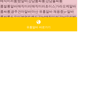
매직미러룸
밤알바
강남룸싸롱
강남풀싸롱
룸쌀롱알바
매직미러
매직미러초이스
가라오케알바
룸싸롱
광주건마알바
마산 유흥알바 채용중
pr알바
룸싸롱도우미
부엄트렌드
강남매직미러
강남유리방
매직미러
유흥알바 바로가기
매직미러초이스
매직미러룸
전체 보기
최근 게시물