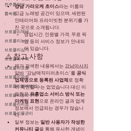
전주룸알바
강남 가라오케 초이스
라는 이름의 
고급 노래방 공간이 있으며, 세련된 
룸싸롱
인테리어와 프라이빗한 분위기를 가
,
진 곳으로 소개됩니다.
브로콜리재배
영업시간, 인원별 가격, 무료 픽
브로콜리농사
업 등의 서비스 정보가 안내되
어 있습니다.
브로콜리심기
⚠️ 참고 사항
브로콜리수확
제가 검색한 내용에서는 
강남마사지
브로콜리모종
알바
 “강남매직미러초이스”를 
공식 
브로콜리파종
업체명으로 등록된 사업체
로 정확
브로콜리재배방법
히 확인할 수는 없었습니다.대신 이 
표현은 
유흥업소 서비스 방식 또는 
브로콜리농사수익
마케팅 표현
으로 온라인 글과 업계 
브로콜리비료
정보에서 언급되는 경우가 많습니
브로콜리물관리
다.
일부 정보는 
일반 사용자가 작성한 
커뮤니티 글
을 통해 유사한 개념이 