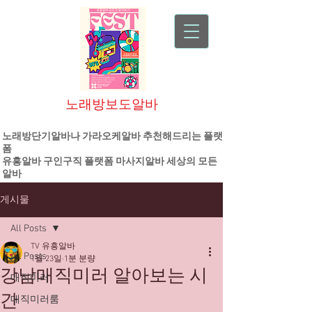
노래방보도알바
대한민국 1등 플랫폼 기업
노래방단기알바나 가라오케알바 추천해드리는 플랫
폼
유흥알바
구인구직 플랫폼
마사지알바
세상의 모든
알바
게시물
All Posts
TV 유흥알바
All Posts
1월 23일
1분 분량
강남매직미러 알아보는 시
매직미러
간
매직미러룸