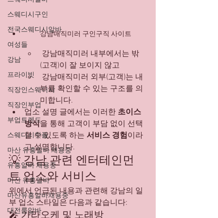
스웨디시구인
전국스웨디시알바
 강남매직미러 구인구직 사이트 
여성들
 강남매직미러 내부에서는 밖
강남
(고객)이 잘 보이지 않고
프라이빗
 강남매직미러 외부(고객)는 내
부를 확인할 수 있는 구조를 의
직장인스웨디시
미합니다.
직장인부업
업소 설명 글에서는 이러한 
초이스 
부업트렌드
방식
을 통해 고객이 부담 없이 선택
할 수 있도록 하는 
서비스 경험
이라
스웨디시핫플
고 설명합니다.
마산 유흥알바 채용중
💡 강남 관련 엔터테인먼
유흥알바 채용중
트 업소와 서비스
마산 유흥알바
위에서 언급된 내용과 관련해 강남의 일
마산유흥알바채용중
부 업소 스타일은 다음과 같습니다:
대전룸알바
🎤 가라오케 및 노래방