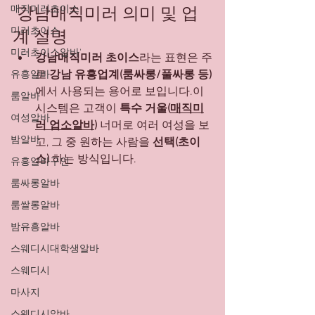
매직미러초이스
 강남매직미러 의미 및 업
미러초이스
계 설명 
미러초이스알바'
강남매직미러 초이스
라는 표현은 주
로 
강남 유흥업계(룸싸롱/풀싸롱 등)
유흥알바
에서 사용되는 용어로 보입니다.이 
룸알바
시스템은 고객이 
특수 거울(
매직미
여성알바
러 업소알바
)
 너머로 여러 여성을 보
밤알바
고, 그 중 원하는 사람을 
선택(초이
스)
 하는 방식입니다.
유흥알바구인
룸싸롱알바
룸쌀롱알바
밤유흥알바
스웨디시대학생알바
스웨디시
마사지
스웨디시알바