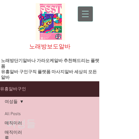
노래방보도알바
대한민국 1등 플랫폼 기업
노래방단기알바나 가라오케알바 추천해드리는 플랫
폼
유흥알바
구인구직 플랫폼
마사지알바
세상의 모든
알바
유흥알바구인
여성들
All Posts
여성들
매직미러
매직미러
룸