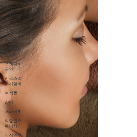
바
스웨디시
대학생알
바
스웨디시
마사지
스웨디시
알바
스웨디시
구인
전국스웨
디시알바
여성들
강남
프라이빗
직장인스
웨디시
직장인부