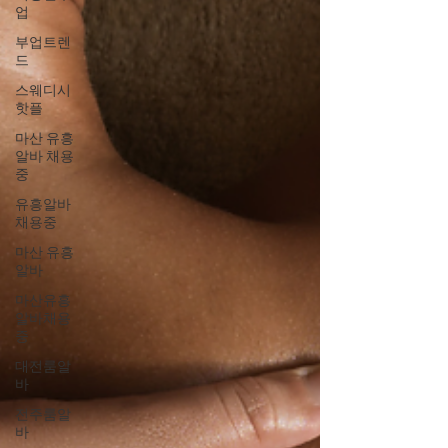
업
부업트렌
드
스웨디시
핫플
마산 유흥
알바 채용
중
유흥알바
채용중
마산 유흥
알바
마산유흥
알바채용
중
대전룸알
바
전주룸알
바