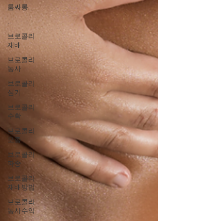
룸싸롱
,
브로콜리
재배
브로콜리
농사
브로콜리
심기
브로콜리
수확
브로콜리
모종
브로콜리
파종
브로콜리
재배방법
브로콜리
농사수익