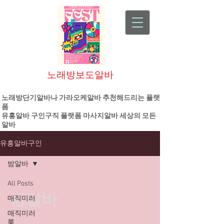
노래방보도알바
대한민국 1등 플랫폼 기업
노래방단기알바나 가라오케알바 추천해드리는 플랫
폼
유흥알바
구인구직 플랫폼
마사지알바
세상의 모든
알바
유흥알바구인
밤알바
All Posts
밤알바
매직미러
매직미러
룸