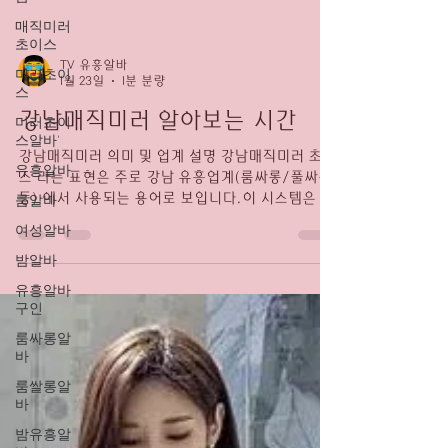
매직미러
초이스
TV 유흥알바
미러초이
1월 23일
1분 분량
스
강남매직미러 알아보는 시간
미러초이
스알바'
강남매직미러 의미 및 업계 설명 강남매직미러 초이
유흥알바
스 라는 표현은 주로 강남 유흥업계(룸싸롱/풀싸롱
등) 에서 사용되는 용어로 보입니다.이 시스템은 고
룸알바
객이 특수 거울( 매직미러 업소알바 ) 너머로 여러
여성알바
여성을 보고, 그 중 원하는 사람을 선택(초이스) 하
밤알바
는 방식입니다. 강남매직미러 구인구직 사이트 강남
매직미러 내부에서는 밖(고객)이 잘 보이지 않고 강
유흥알바
남매직미러 외부(고객)는 내부를 확인할 수 있는 구
구인
조를 의미합니다. 업소 설명 글에서는 이러한 초이
룸싸롱알
스 방식 을 통해 고객이 부담 없이 선택할 수 있도록
바
하는 서비스 경험 이라고 설명합니다. 💡 강남 관련
룸쌀롱알
엔터테인먼트 업소와 서비스 위에서 언급된 내용과
바
관련해 강남의 일부 업소 스타일은 다음과 같습니
다: 🎤 가라오케 및 노래방 강남 가라오케 초이스 라
밤유흥알