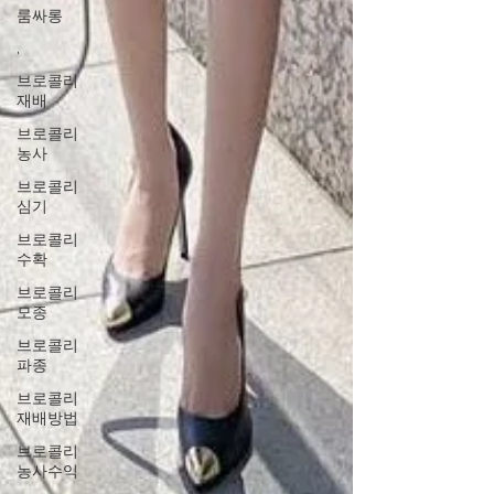
룸싸롱
,
브로콜리
재배
브로콜리
농사
브로콜리
심기
브로콜리
수확
브로콜리
모종
브로콜리
파종
브로콜리
재배방법
브로콜리
농사수익