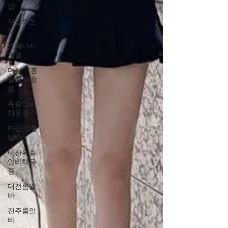
업
부업트렌
드
스웨디시
핫플
마산 유흥
알바 채용
중
유흥알바
채용중
마산 유흥
알바
마산유흥
알바채용
중
대전룸알
바
전주룸알
바