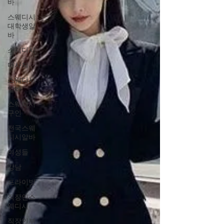
는 이름의 고급 노래방 공간이 있으며, 세련된 인테
바
리어와 프라이빗한 분위기를 가진 곳으로 소개됩니
스웨디시
다. 영업시간, 인원별 가격, 무료 픽업 등의 서
대학생알
바
스웨디시
마사지
스웨디시
알바
스웨디시
구인
전국스웨
디시알바
여성들
강남
프라이빗
직장인스
웨디시
직장인부