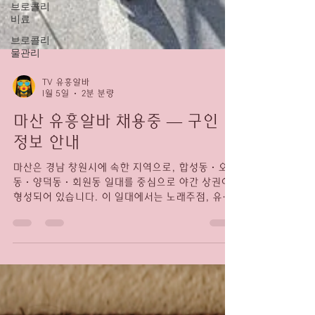
브로콜리
비료
브로콜리
물관리
TV 유흥알바
1월 5일
2분 분량
마산 유흥알바 채용중 — 구인
정보 안내
마산은 경남 창원시에 속한 지역으로, 합성동·오동
동·양덕동·회원동 일대를 중심으로 야간 상권이
형성되어 있습니다. 이 일대에서는 노래주점, 유흥
주점, 바(Bar) 등 다양한 업종에서 유흥알바·밤알
바·룸알바 형태의 채용 공고가 간간이 올라옵니다.
마산마사지알바 유흥알바 채용중 “마산 유흥알바
채용중”이라는 문구는 이러한 업소에서 상시 또는
단기 인력 을 모집한다는 의미로 사용됩니다. 마산