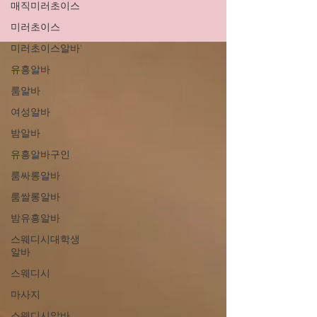
매직미러초이스
미러초이스
미러초이스알바'
유흥알바
룸알바
여성알바
밤알바
유흥알바구인
룸싸롱알바
룸쌀롱알바
밤유흥알바
스웨디시대학생
알바
스웨디시
마사지
스웨디시알바