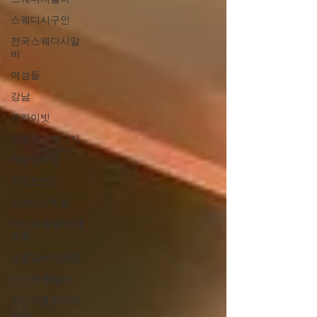
스웨디시구인
전국스웨디시알
바
여성들
강남
프라이빗
직장인스웨디시
직장인부업
부업트렌드
스웨디시핫플
마산 유흥알바 채
용중
유흥알바 채용중
마산 유흥알바
마산유흥알바채
용중