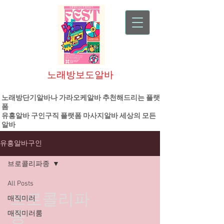
노래방보도알바
대한민국 1등 플랫폼 기업
노래방단기알바나 가라오케알바 추천해드리는 플랫
폼
유흥알바
구인구직 플랫폼
마사지알바
세상의 모든
알바
유흥알바구인
브로콜리파종
All Posts
브로콜리파
매직미러
종
매직미러룸