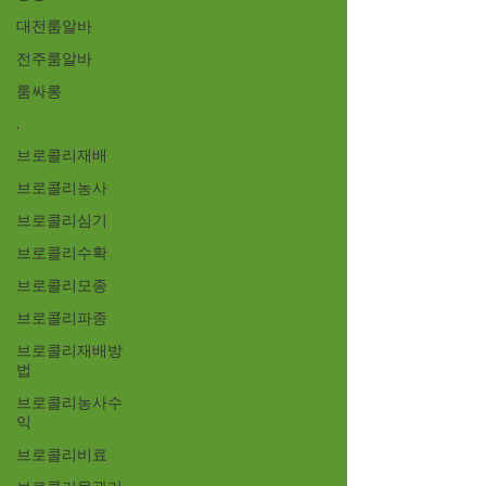
대전룸알바
전주룸알바
룸싸롱
,
브로콜리재배
브로콜리농사
브로콜리심기
브로콜리수확
브로콜리모종
브로콜리파종
브로콜리재배방
법
브로콜리농사수
익
브로콜리비료