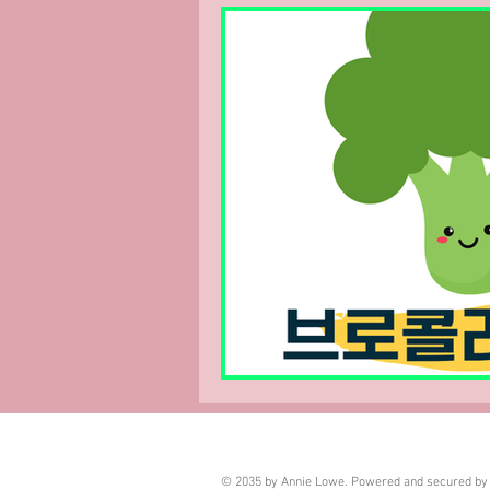
부업트렌드
스웨디시핫플
© 2035 by Annie Lowe. Powered and secured b