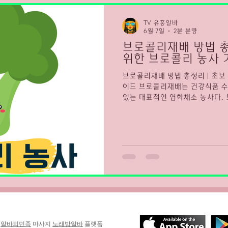
마산 유흥알바 채용중
유흥알바 채용중
마산 유흥알바
TV 유흥알바
6월 7일
2분 분량
브로콜리재배 방법 총
위한 브로콜리 농사 
브로콜리재배 방법 총정리 | 초보
이드 브로콜리재배는 건강식품 수
있는 대표적인 엽화채소 농사다. 
다양한 요리에 활용되며 비타민과
기가 높다. 특히 다이어트 식단과
준히 증가하고 있는 작물이다. 
잘 자라며 품질 관리가 중요한 작
시기 조절이 수확 품질을 크게 좌우한다. 브로콜리
브로콜리재배의 특징 브로콜리는 
육 기간이 비교적 짧고 단기간 수
재배가 가장 안정적이며 봄 재배
문에 관리가 중요하다. 또한 상품
와 색상을 유지하는 것이 중요하다
는 서늘한 기후를 선호한다.
y
알바의민족
마사지
노래방알바
플랫폼