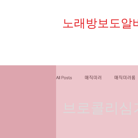
노래방보도알
대한민국 1등 플랫폼 
All Posts
매직미러
매직미러룸
브로콜리심
밤알바
유흥알바구인
룸
스웨디시알바
스웨디시구인