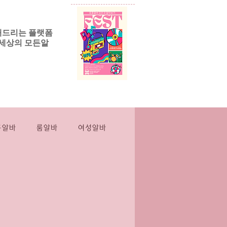
해드리는 플랫폼
세상의 모든알
릭알바
More
흥알바
룸알바
여성알바
스웨디시
마사지
인스웨디시
직장인부업