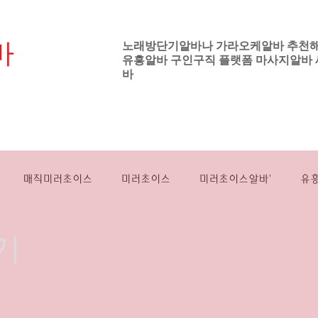
바
노래방단기알바나 가라오케알바 추천
유흥알바
구인구직 플랫폼
마사지알바
기업
바
노래방보도알바
강남유흥알바
하이퍼블
매직미러초이스
미러초이스
미러초이스알바'
유
기
싸롱알바
룸쌀롱알바
밤유흥알바
스웨디시대학생알바
전국스웨디시알바
여성들
강남
프라이빗
직장