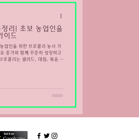
마산유흥알바채용중
정리| 초보 농업인을
가이드
 농업인을 위한 브로콜리 농사 가
요 증가와 함께 꾸준히 성장하고
브로콜리는 샐러드, 데침, 볶음 등
 미네랄이 풍부해 건강 채소로 인
 웰빙 식문화 확산으로 소비가 꾸
브로콜리는 비교적 서늘한 기후에서
물이다. 온도와 수분 관리, 정식
재배 알아보자
꽃봉오리를 수확하는 채소로, 생
익이 가능한 작물이다. 주로 가을
도 가능하지만 고온기에 약하기 때
성 기준이 까다로워 균일한 크기
. 브로콜리 재배 환경 브로콜리