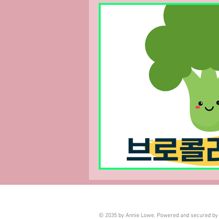
부업트렌드
스웨디시핫플
© 2035 by Annie Lowe. Powered and secured b