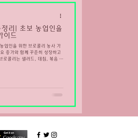
마산유흥알바채용중
정리| 초보 농업인을
가이드
 농업인을 위한 브로콜리 농사 가
요 증가와 함께 꾸준히 성장하고
브로콜리는 샐러드, 데침, 볶음 등
 미네랄이 풍부해 건강 채소로 인
 웰빙 식문화 확산으로 소비가 꾸
브로콜리는 비교적 서늘한 기후에서
물이다. 온도와 수분 관리, 정식
재배 알아보자
꽃봉오리를 수확하는 채소로, 생
익이 가능한 작물이다. 주로 가을
도 가능하지만 고온기에 약하기 때
성 기준이 까다로워 균일한 크기
. 브로콜리 재배 환경 브로콜리