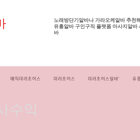
바
노래방단기알바나 가라오케알바 추천
유흥알바
구인구직 플랫폼
마사지알바
기업
바
노래방보도알바
강남유흥알바
하이퍼블
매직미러초이스
미러초이스
미러초이스알바'
유
사수익
싸롱알바
룸쌀롱알바
밤유흥알바
스웨디시대학생알바
전국스웨디시알바
여성들
강남
프라이빗
직장