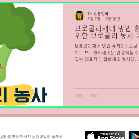
마산 유흥알바 채용중
유흥알바 채용중
마산 유흥알바
TV 유흥알바
6월 7일
2분 분량
브로콜리재배 방법 총
위한 브로콜리 농사 
브로콜리재배 방법 총정리 | 초보
이드 브로콜리재배는 건강식품 수
있는 대표적인 엽화채소 농사다. 
다양한 요리에 활용되며 비타민과
기가 높다. 특히 다이어트 식단과
준히 증가하고 있는 작물이다. 
잘 자라며 품질 관리가 중요한 작
시기 조절이 수확 품질을 크게 좌우한다. 브로콜리
브로콜리재배의 특징 브로콜리는 
육 기간이 비교적 짧고 단기간 수
재배가 가장 안정적이며 봄 재배
문에 관리가 중요하다. 또한 상품
와 색상을 유지하는 것이 중요하다
는 서늘한 기후를 선호한다.
y
알바의민족
마사지
노래방알바
플랫폼