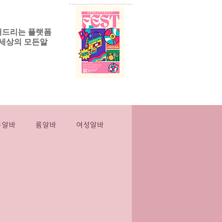
해드리는 플랫폼
세상의 모든알
릭알바
More
흥알바
룸알바
여성알바
스웨디시
마사지
인스웨디시
직장인부업