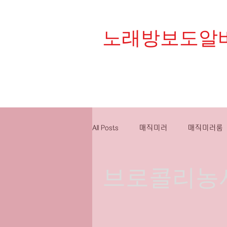
노래방보도알
대한민국 1등 플랫폼 
All Posts
매직미러
매직미러룸
브로콜리농
밤알바
유흥알바구인
룸
스웨디시알바
스웨디시구인