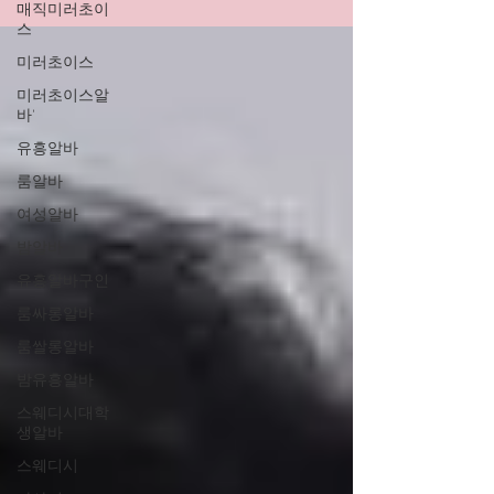
매직미러초이
스
미러초이스
미러초이스알
바'
유흥알바
룸알바
여성알바
밤알바
유흥알바구인
룸싸롱알바
룸쌀롱알바
밤유흥알바
스웨디시대학
생알바
스웨디시