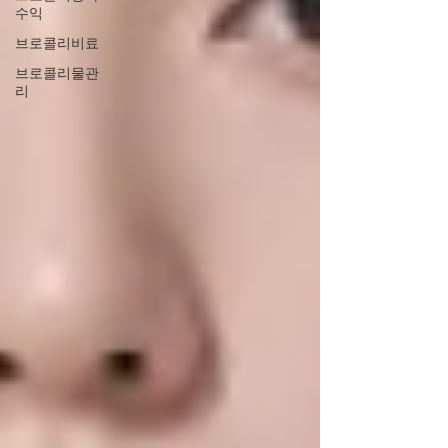
수익
브로콜리비료
브로콜리물관
리