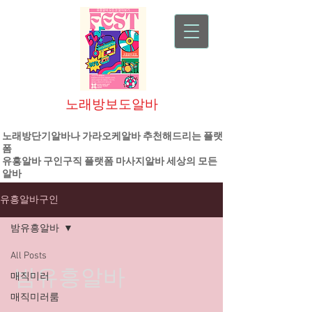
노래방보도알바
대한민국 1등 플랫폼 기업
노래방단기알바나 가라오케알바 추천해드리는 플랫
폼
유흥알바
구인구직 플랫폼
마사지알바
세상의 모든
알바
유흥알바구인
밤유흥알바
All Posts
밤유흥알바
매직미러
매직미러룸