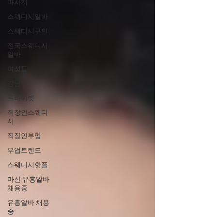
마사지
스웨디시알바
스웨디시구인
전국스웨디시
알바
여성들
강남
프라이빗
직장인스웨디
시
직장인부업
부업트렌드
스웨디시핫플
마산 유흥알바
채용중
유흥알바 채용
중