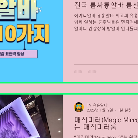
전국 룸싸롱알바 룸
아가씨알바 유흥알바 최고의 유흥
함께 일하는 공주님들은 먼지역에
알바의 건강상식 밤알바 언니들의
을 하다보면 특히 주의할것이 바
뀌다보니 관리를 해줘야되요. 하
주면되요 잘못된 습관을 고치고 
것이 가장 중요하답니다. 먼저 
과 충분한 휴식을 취하는게 제일
하나가 밤에 일을하게 되면 식습
식사 시간을 따로 정해 그 시간에
요. 다이어트를 한다고 너무 굶
의 음식을 먹으면서 꾸준한 운동하
무래도 밤에 일하다보니 낮에 활
에 취약해질지 몰라요 심한경우 
TV 유흥알바
2025년 11월 12일
1분 분량
매직미러(Magic Mir
는 매직미러룸
“매직미러(Magic Mirror)”는