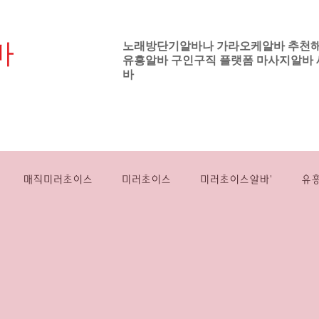
바
노래방단기알바나 가라오케알바 추천
유흥알바
구인구직 플랫폼
마사지알바
기업
바
노래방보도알바
강남유흥알바
하이퍼블
매직미러초이스
미러초이스
미러초이스알바'
유
싸롱알바
룸쌀롱알바
밤유흥알바
스웨디시대학생알바
전국스웨디시알바
여성들
강남
프라이빗
직장