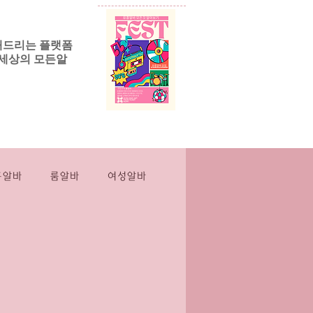
해드리는 플랫폼
세상의 모든알
릭알바
More
흥알바
룸알바
여성알바
스웨디시
마사지
인스웨디시
직장인부업