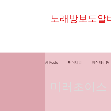
노래방보도알
대한민국 1등 플랫폼 
All Posts
매직미러
매직미러룸
미러초이스
밤알바
유흥알바구인
룸
스웨디시알바
스웨디시구인