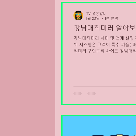
부업트렌드
스웨디시핫플
TV 유흥알바
1월 23일
1분 분량
강남매직미러 알아보
강남매직미러 의미 및 업계 설명
이 시스템은 고객이 특수 거울( 매직미러 업소알바 ) 너머로 여러 여성을 보고, 그 중 
직미러 구인구직 사이트 강남매직미러 내부에서는 밖(고객)이 잘 보이지 않고 강남매직미러 외부(고객)는 내부를 확인할 수 있는 구조를 의
미합니다. 업소 설명 글에서는 이
남 관련 엔터테인먼트 업소와 서비
남 가라오케 초이스 라는 이름의
인원별 가격, 무료 픽업 등의 서