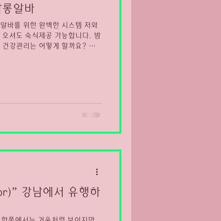
살롱알바
알바를 위한 완벽한 시스템 저와
 오셔도 숙식제공 가능합니다. 밤
 건강관리는 어떻게 할까요? 일
로 건강인데요 아무래도 밤낮이 바
지만 생각보다 간단한 것들만 지켜
정기적인 검진을 받으며 예방하는
면역력을 높이려면 규칙적인 식습관
이에요. 룸싸롱알바 룸살롱알바 또
관이 변화가 오게 될텐데 자신만의
 맞춰 먹을수 있도록 노력해야해
는것보다는 조금이라도 낮은 칼로리
는게 제일 좋아요. 또 하나가 아
동을 안하면 비타민D라던지 질병
우울증이 찾아오
ror)” 강남에서 유행하
 원래 한쪽에서는 거울처럼 보이지만,